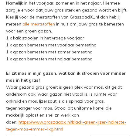
Namelijk in het voorjaar, zomer en in het najaar. Hiermee
zorg je ervoor dat jouw gras sterk en gezond wordt en blijft.
Kies jij voor de meststoffen van GraszaadXL.nl dan heb jij
meteen
alle meststoffen
in huis om jouw gras te bemesten
voor een groen gazon.
1 x kalk strooien in het vroege voorjaar
1 x gazon bemesten met voorjaar bemesting
1 x gazon bemesten met zomer bemesting
1 x gazon bemesten met najaar bemesting
Er zit mos in mijn gazon, wat kan ik strooien voor minder
mos in het gras?
Waar gezond gras groeit is geen plek voor mos, dit geldt
andersom ook, waar gazon niet vitaal is, is ruimte voor
onkruid en mos. Ijzerzout is als spinazi voor gras,
tegenhanger voor mos. Strooi dit uniforme korrel die
makkelijk oplost en snel zn werk kan
doen:
https://www.graszaadxl.nl/black-green-ijzer-indirecte-
tegen-mos-emmer-4kg.html