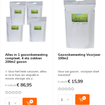
Alles in 1 gazonbemesting
Gazonbemesting Voorjaar
compleet, 4 sta zakken
100m2
200m2 gazon
✓ Voor het hele seizoen, alles
Voor uw gazon , voorjaar start
in 1x in huis en verpakt in
meststof
mooie stevige sta z...
€ 15,99
€ 20,75
€ 86,95
€ 106,25