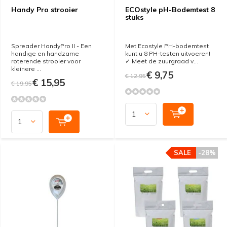
Handy Pro strooier
ECOstyle pH-Bodemtest 8
stuks
Spreader HandyPro II - Een
Met Ecostyle PH-bodemtest
handige en handzame
kunt u 8 PH-testen uitvoeren!
roterende strooier voor
✓ Meet de zuurgraad v...
kleinere ...
€ 9,75
€ 12,95
€ 15,95
€ 19,95
SALE
-28%