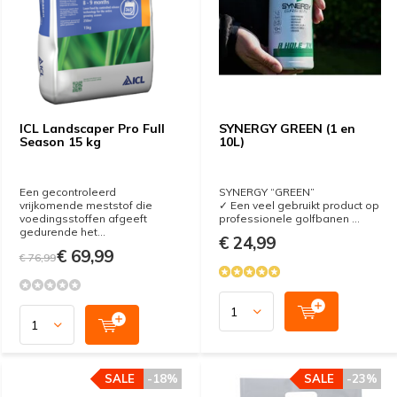
ICL Landscaper Pro Full
SYNERGY GREEN (1 en
Season 15 kg
10L)
Een gecontroleerd
SYNERGY “GREEN”
vrijkomende meststof die
✓ Een veel gebruikt product op
voedingsstoffen afgeeft
professionele golfbanen ...
gedurende het...
€ 24,99
€ 69,99
€ 76,99
SALE
-18%
SALE
-23%