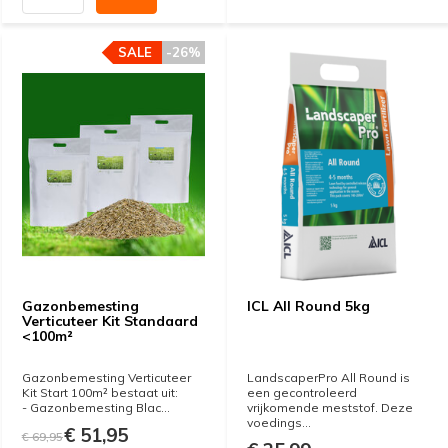
SALE
-26%
Gazonbemesting
ICL All Round 5kg
Verticuteer Kit Standaard
<100m²
Gazonbemesting Verticuteer
LandscaperPro All Round is
Kit Start 100m² bestaat uit:
een gecontroleerd
- Gazonbemesting Blac...
vrijkomende meststof. Deze
voedings...
€ 51,95
€ 69,95