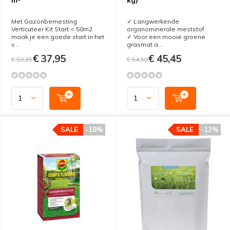
Met Gazonbemesting
✓ Langwerkende
Verticuteer Kit Start < 50m2
organominerale meststof
maak je een goede start in het
✓ Voor een mooie groene
v...
grasmat a...
€ 37,95
€ 45,45
€ 50,35
€ 54,50
SALE
-18%
SALE
-12%