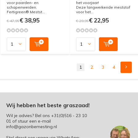
voor paarden- en
het voorjaar!
schapenweiden.
Deze langwerkende meststof
Fertigreen® Mestst...
voor het...
€ 38,95
€ 22,95
€ 47,95
€ 29,95
1
2
3
4
Wij hebben het beste graszaad!
Wil je advies? Bel ons
+31(0)516 - 23 10
01
of stuur een e-mail
info@gazonbemesting.nl
Stel direct een vraag via WhatsApp: