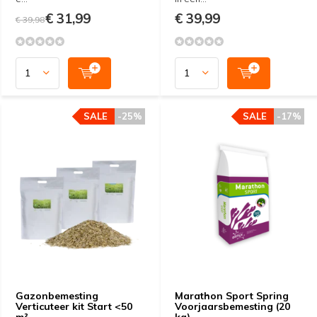
€ 31,99
€ 39,99
€ 39,98
SALE
-25%
SALE
-17%
Gazonbemesting
Marathon Sport Spring
Verticuteer kit Start <50
Voorjaarsbemesting (20
m²
kg)