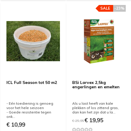
SALE
-23%
ICL Full Season tot 50 m2
BSi Larvex 2,5kg
engerlingen en emelten
- Eén toediening is genoeg
Als u last heeft van kale
voor het hele seizoen
plekken of los zittend gras,
- Goede resistentie tegen
dan kan het zijn dat u la...
onk...
€ 19,95
€ 25,95
€ 10,99