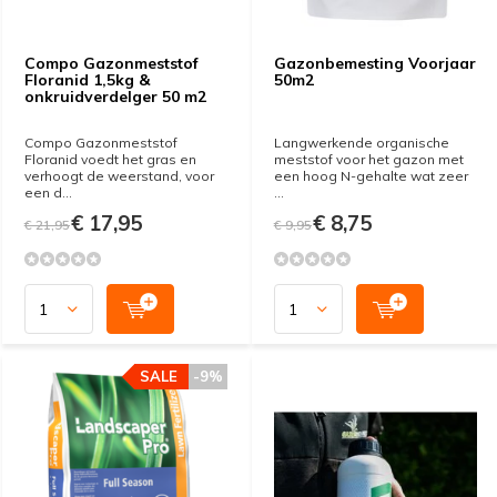
Compo Gazonmeststof
Gazonbemesting Voorjaar
Floranid 1,5kg &
50m2
onkruidverdelger 50 m2
Compo Gazonmeststof
Langwerkende organische
Floranid voedt het gras en
meststof voor het gazon met
verhoogt de weerstand, voor
een hoog N-gehalte wat zeer
een d...
...
€ 17,95
€ 8,75
€ 21,95
€ 9,95
SALE
-9%