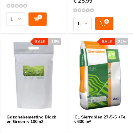
€ 25,99
SALE
-18%
SALE
-24%
Gazonebemesting Black
ICL Sierrablen 27-5-5 +Fe
en Green < 100m2
< 600 m²