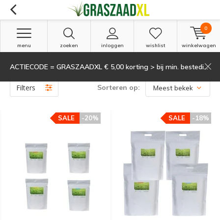
0
menu
zoeken
inloggen
wishlist
winkelwagen
ACTIECODE = GRASZAADXL € 5,00 korting > bij min. besteding van 135,-
Producten getagd met Humistart
(9)
Filters
Sorteren op:
SALE
-20%
SALE
-18%