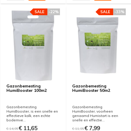
SALE
-22%
SALE
-33%
Gazonbemesting
Gazonbemesting
HumiBooster 100m2
HumiBooster 50m2
Gazonbemesting
Gazonbemesting
HumiBooster, is een snelle en
HumiBooster, voorheen
effectieve kalk, een echte
genaamd Humistart is een
bodemve...
snelle en effectie...
€ 11,65
€ 7,99
€ 14,95
€ 11,95