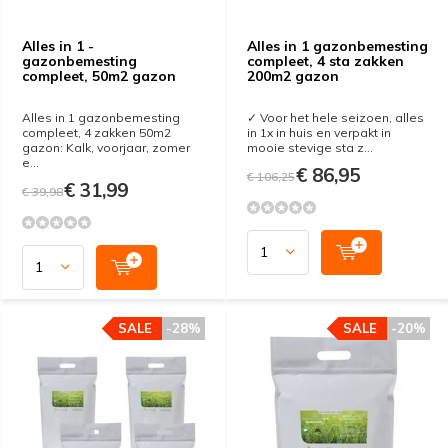
Alles in 1 -
Alles in 1 gazonbemesting
gazonbemesting
compleet, 4 sta zakken
compleet, 50m2 gazon
200m2 gazon
Alles in 1 gazonbemesting
✓ Voor het hele seizoen, alles
compleet, 4 zakken 50m2
in 1x in huis en verpakt in
gazon: Kalk, voorjaar, zomer
mooie stevige sta z...
e...
€ 86,95
€ 106,25
€ 31,99
€ 39,98
SALE
-28%
SALE
-20%