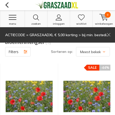
0
menu
zoeken
inloggen
wishlist
winkelwagen
ACTIECODE = GRASZAADXL € 5,00 korting > bij min. besteding van 135,-
Producten getagd met Wilde
bloemenmengsel
(5)
Filters
Sorteren op:
SALE
-44%