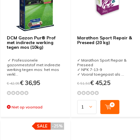
DCM Gazon Pur® Prof
Marathon Sport Repair &
met indirecte werking
Preseed (20 kg)
tegen mos (10kg)
✓ Professionele
✓ Marathon Sport Repair &
gazonmeststof met indirecte
Preseed
werking tegen mos: het mos
✓ NPK 7-13-9
verkl...
✓ Vooral toegepast als ...
€ 36,95
€ 45,25
€ 42,95
€ 51,50
Niet op voorraad
SALE
-25%