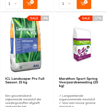
SALE
-9%
SALE
-17%
ICL Landscaper Pro Full
Marathon Sport Spring
Season 15 kg
Voorjaarsbemesting (20
kg)
Een gecontroleerd
✓ Langwerkende
vrijkomende meststof die
organominerale meststof
voedingsstoffen afgeeft
✓ Voor een mooie groene
gedurende het...
grasmat a...