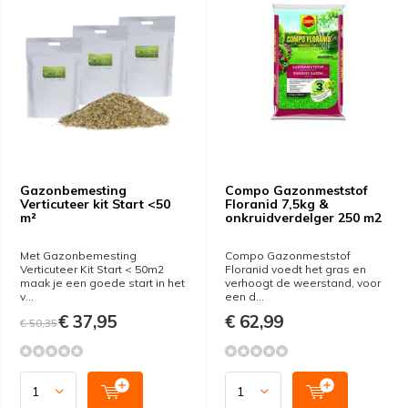
Gazonbemesting
Compo Gazonmeststof
Verticuteer kit Start <50
Floranid 7,5kg &
m²
onkruidverdelger 250 m2
Met Gazonbemesting
Compo Gazonmeststof
Verticuteer Kit Start < 50m2
Floranid voedt het gras en
maak je een goede start in het
verhoogt de weerstand, voor
v...
een d...
€ 37,95
€ 62,99
€ 50,35