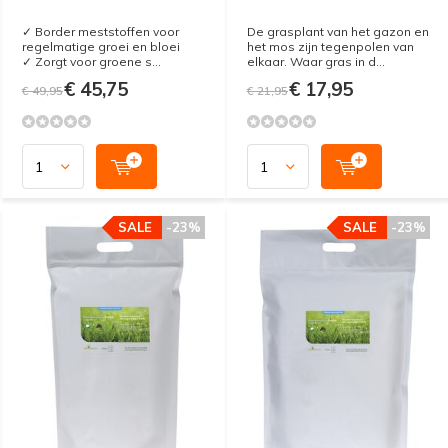
✓ Border meststoffen voor
De grasplant van het gazon en
regelmatige groei en bloei
het mos zijn tegenpolen van
✓ Zorgt voor groene s...
elkaar. Waar gras in d...
€ 45,75
€ 17,95
€ 49,95
€ 21,95
SALE
-23%
SALE
-23%