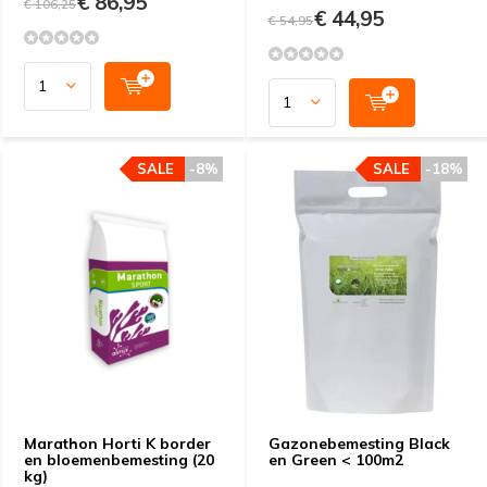
€ 86,95
€ 106,25
€ 44,95
€ 54,95
SALE
-8%
SALE
-18%
Marathon Horti K border
Gazonebemesting Black
en bloemenbemesting (20
en Green < 100m2
kg)