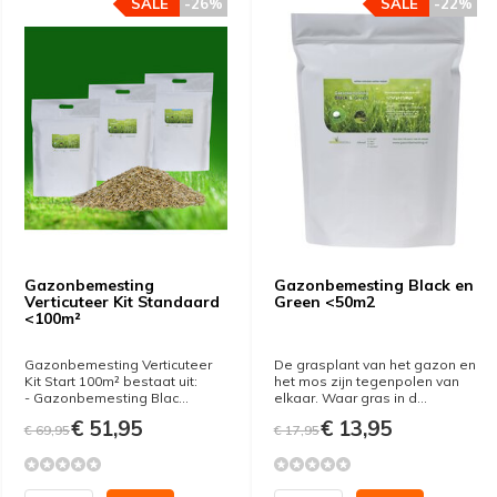
SALE
-26%
SALE
-22%
Gazonbemesting
Gazonbemesting Black en
Verticuteer Kit Standaard
Green <50m2
<100m²
Gazonbemesting Verticuteer
De grasplant van het gazon en
Kit Start 100m² bestaat uit:
het mos zijn tegenpolen van
- Gazonbemesting Blac...
elkaar. Waar gras in d...
€ 51,95
€ 13,95
€ 69,95
€ 17,95