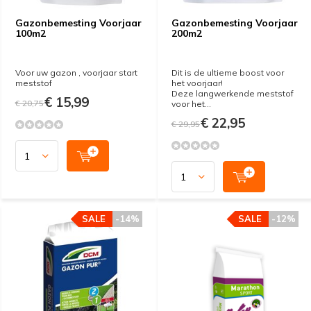
Gazonbemesting Voorjaar
Gazonbemesting Voorjaar
100m2
200m2
Voor uw gazon , voorjaar start
Dit is de ultieme boost voor
meststof
het voorjaar!
Deze langwerkende meststof
€ 15,99
€ 20,75
voor het...
€ 22,95
€ 29,95
SALE
-14%
SALE
-12%