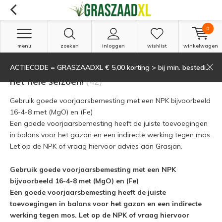
0
menu
zoeken
inloggen
wishlist
winkelwagen
ACTIECODE = GRASZAADXL € 5,00 korting > bij min. besteding van 135,-
Voorjaar gazonbemesting voor elk gazon en
het hele seizoen!
(42)
Gebruik goede voorjaarsbemesting met een NPK bijvoorbeeld
16-4-8 met (MgO) en (Fe)
Een goede voorjaarsbemesting heeft de juiste toevoegingen
in balans voor het gazon en een indirecte werking tegen mos.
Let op de NPK of vraag hiervoor advies aan Grasjan.
Gebruik goede voorjaarsbemesting met een NPK
bijvoorbeeld 16-4-8 met (MgO) en (Fe)
Een goede voorjaarsbemesting heeft de juiste
toevoegingen in balans voor het gazon en een indirecte
werking tegen mos. Let op de NPK of vraag hiervoor