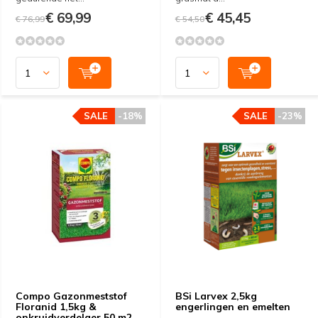
€ 69,99
€ 45,45
€ 76,99
€ 54,50
SALE
-18%
SALE
-23%
Compo Gazonmeststof
BSi Larvex 2,5kg
Floranid 1,5kg &
engerlingen en emelten
onkruidverdelger 50 m2