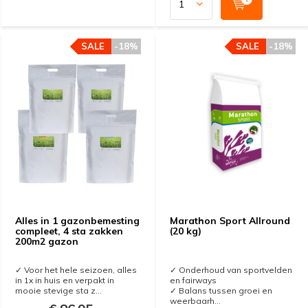
SALE
-18%
SALE
-18%
Alles in 1 gazonbemesting
Marathon Sport Allround
compleet, 4 sta zakken
(20 kg)
200m2 gazon
✓ Voor het hele seizoen, alles
✓ Onderhoud van sportvelden
in 1x in huis en verpakt in
en fairways
mooie stevige sta z...
✓ Balans tussen groei en
weerbaarh...