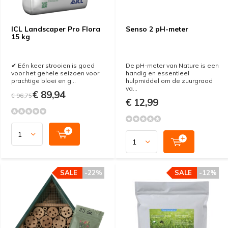
ICL Landscaper Pro Flora
Senso 2 pH-meter
15 kg
✔ Eén keer strooien is goed
De pH-meter van Nature is een
voor het gehele seizoen voor
handig en essentieel
prachtige bloei en g...
hulpmiddel om de zuurgraad
va...
€ 89,94
€ 96,75
€ 12,99
SALE
-22%
SALE
-12%