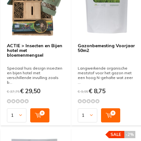
ACTIE > Insecten en Bijen
Gazonbemesting Voorjaar
hotel met
50m2
bloemenmengsel
Speciaal huis design insecten
Langwerkende organische
en bijen hotel met
meststof voor het gazon met
verschillende invulling zoals
een hoog N-gehalte wat zeer
b...
...
€ 29,50
€ 8,75
€ 37,75
€ 9,95
SALE
-2%