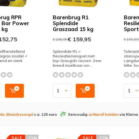
brug RPR
Barenbrug R1
Baren
 Bar Power
Splendide
Resil
 kg
Graszaad 15 kg
Sport
152,75
€ 159,95
€ 206,95
€ 155,50
elfherstellend
Splendide R1 >
Tolerant
aigras inside! ✓
Recreatiemengsel met
stressp
end en sterk
top-Grasgids rassen. Zeer
Langdur
breed inzetbaar om...
hitte, ho
tis (thuis)bezorgd
v.a. 125 euro
Eenvoudig
achteraf betalen
via Klarna
SALE
-21%
SALE
-27%