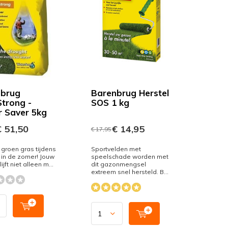
brug
Barenbrug Herstel
trong -
SOS 1 kg
 Saver 5kg
 51,50
€ 14,95
€ 17,95
 groen gras tijdens
Sportvelden met
 in de zomer! Jouw
speelschade worden met
jft niet alleen m...
dit gazonmengsel
extreem snel hersteld. B...