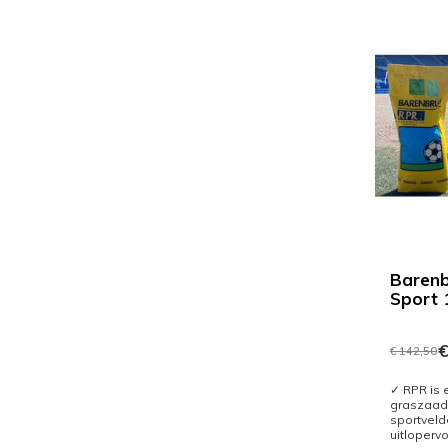
Baren
Sport 
€
€ 142,50
✓ RPR is 
graszaad
sportveld
uitlopervo