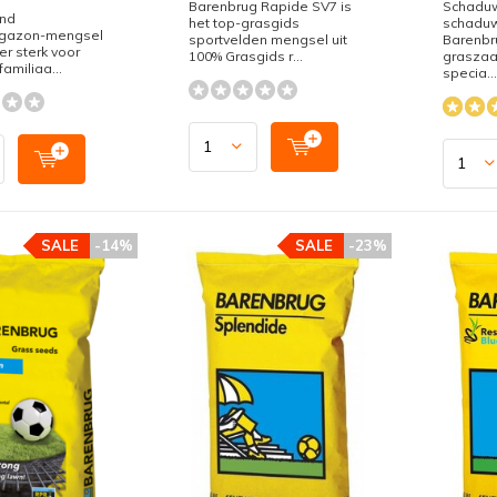
Barenbrug Rapide SV7 is
Schaduw
und
het top-grasgids
schaduw
tsgazon-mengsel
sportvelden mengsel uit
Barenbr
er sterk voor
100% Grasgids r...
graszaa
familiaa...
specia...
SALE
-14%
SALE
-23%