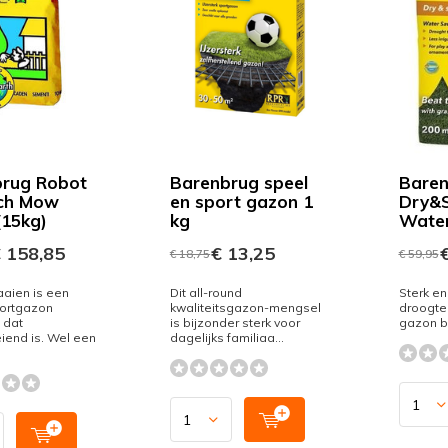
rug Robot
Barenbrug speel
Baren
lch Mow
en sport gazon 1
Dry&S
(15kg)
kg
Water
 158,85
€ 13,25
€
€ 18,75
€ 59,95
aien is een
Dit all-round
Sterk en
portgazon
kwaliteitsgazon-mengsel
droogte
 dat
is bijzonder sterk voor
gazon bli
iend is. Wel een
dagelijks familiaa...