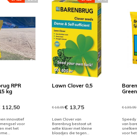
brug RPR
Lawn Clover 0,5
Baren
15 kg
Green
 112,50
€ 13,75
€ 18,85
€ 139,95
een innovatief
Lawn Clover van
Speedy 
mengsel voor
Barenbrug bestaat uit
van bare
en met het
witte klaver met kleine
snelkie
rme...
blaadjes die tegen...
voor het 