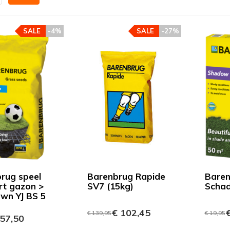
SALE
-4%
SALE
-27%
rug speel
Barenbrug Rapide
Baren
rt gazon >
SV7 (15kg)
Schad
wn YJ BS 5
€ 102,45
€
€ 139,95
€ 19,95
57,50