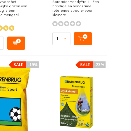
 voor het
Spreader HandyPro II - Een
rijke gazon van
handige en handzame
ug is een
roterende strooier voor
d mengsel
kleinere ...
SALE
-19%
SALE
-23%