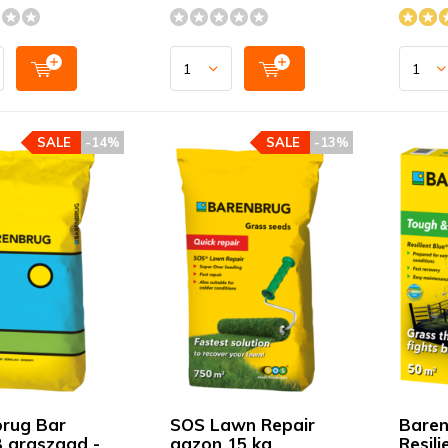
SALE
-14%
SALE
-13%
rug Bar
SOS Lawn Repair
Baren
 graszaad -
gazon 15 kg
Resil