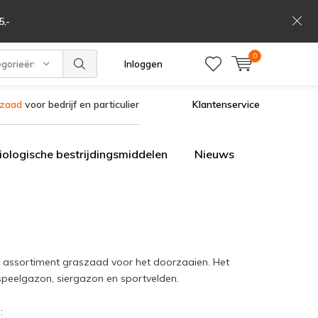
,-
0
egorieën
Inloggen
szaad
voor bedrijf en particulier
Klantenservice
iologische bestrijdingsmiddelen
Nieuws
ne assortiment graszaad voor het doorzaaien. Het
speelgazon, siergazon en sportvelden.
: