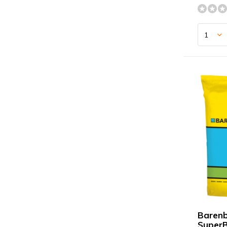
Barenb
SuperB