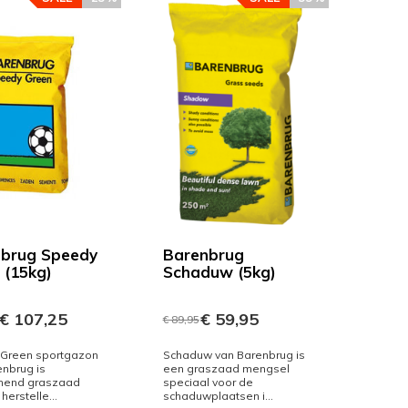
brug Speedy
Barenbrug
 (15kg)
Schaduw (5kg)
€ 107,25
€ 59,95
€ 89,95
Green sportgazon
Schaduw van Barenbrug is
nbrug is
een graszaad mengsel
mend graszaad
speciaal voor de
herstelle...
schaduwplaatsen i...