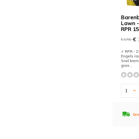
Baren
Lawn -
RPR 15
€ 
€ 178,-
✓ RPR - Z
Engels ra
Snel kiem
gras...
Gra