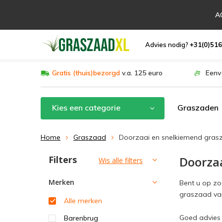
AC
Advies nodig?
+31(0)516
Gratis (thuis)bezorgd
v.a. 125 euro
Eenv
Kies een categorie
Graszaden
Home
Graszaad
Doorzaai en snelkiemend gras
Filters
Doorza
Sorteren op:
Wis alle filters
Merken
Bent u op zo
graszaad van
Alle merken
Goed advies 
Barenbrug