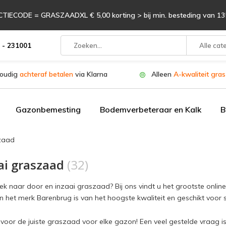
TIECODE = GRASZAADXL € 5,00 korting > bij min. besteding van 135
 - 231001
Alle cat
oudig
achteraf betalen
via Klarna
Alleen
A-kwaliteit gra
Gazonbemesting
Bodemverbeteraar en Kalk
B
zaad
ai graszaad
(32)
ek naar door en inzaai graszaad? Bij ons vindt u het grootste onli
 het merk Barenbrug is van het hoogste kwaliteit en geschikt voor 
voor de juiste graszaad voor elke gazon! Een veel gestelde vraag is