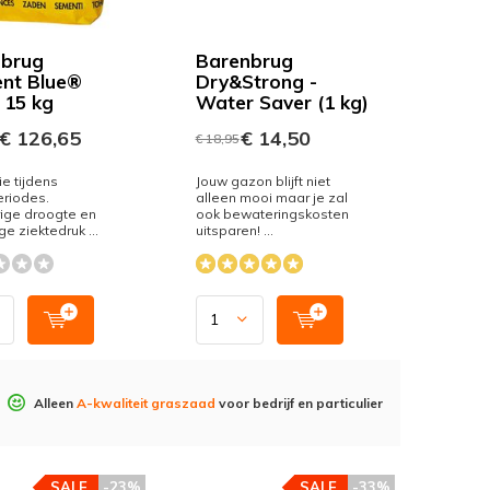
brug
Barenbrug
ient Blue®
Dry&Strong -
 15 kg
Water Saver (1 kg)
€ 126,65
€ 14,50
€ 18,95
ie tijdens
Jouw gazon blijft niet
eriodes.
alleen mooi maar je zal
ige droogte en
ook bewateringskosten
ge ziektedruk ...
uitsparen! ...
Alleen
A-kwaliteit graszaad
voor bedrijf en particulier
SALE
-23%
SALE
-33%