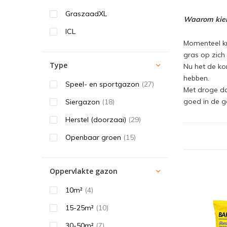
GraszaadXL
Waarom kiemt
ICL
Momenteel kr
gras op zich
Type
Nu het de ko
hebben.
Speel- en sportgazon
(27)
Met droge da
goed in de g
Siergazon
(18)
Herstel (doorzaai)
(29)
Openbaar groen
(15)
Oppervlakte gazon
10m²
(4)
15-25m²
(10)
30-50m²
(7)