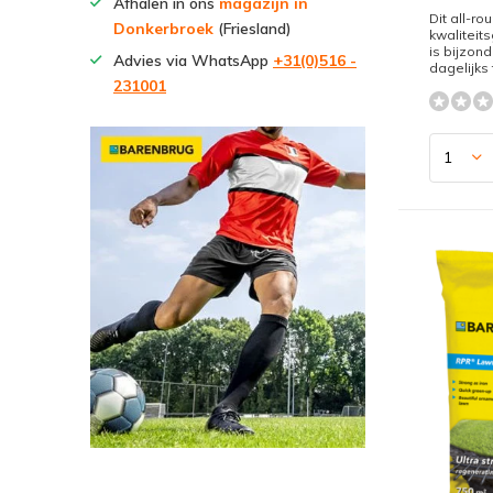
Afhalen in ons
magazijn in
Dit all-ro
Donkerbroek
(Friesland)
kwalitei
is bijzond
Advies via WhatsApp
+31(0)516 -
dagelijks 
231001