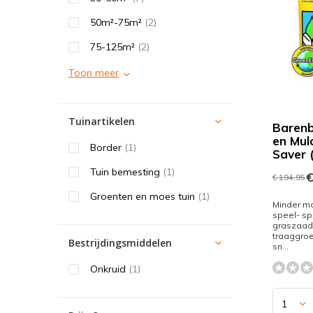
50m²-75m²
(2)
75-125m²
(2)
Toon meer
Tuinartikelen
Barenb
en Mu
Border
(1)
Saver 
Tuin bemesting
(1)
€
€ 194,95
Groenten en moes tuin
(1)
Minder ma
speel- s
graszaad
traaggroe
Bestrijdingsmiddelen
sn...
Onkruid
(1)