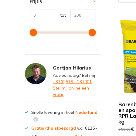
Prijs
€
tot
Gertjan Hilarius
Advies nodig? Bel mij
+31(0)516 - 231001
Stel mij online een
vraag
Barenb
en spo
Snelle levering in heel
Nederland
RPR La
kg
Gratis (thuis)bezorgd
v.a. €125,-
€ 
€ 59,95