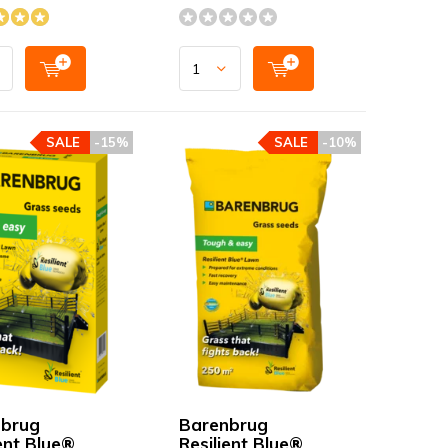
SALE
-15%
SALE
-10%
brug
Barenbrug
ient Blue®
Resilient Blue®