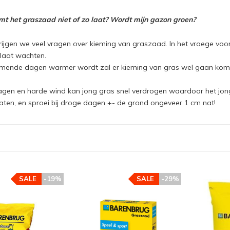
 het graszaad niet of zo laat? Wordt mijn gazon groen?
ijgen we veel vragen over kieming van graszaad. In het vroege vo
 laat wachten.
mende dagen warmer wordt zal er kieming van gras wel gaan komen
gen en harde wind kan jong gras snel verdrogen waardoor het jong
aten, en sproei bij droge dagen +- de grond ongeveer 1 cm nat!
SALE
-19%
SALE
-29%