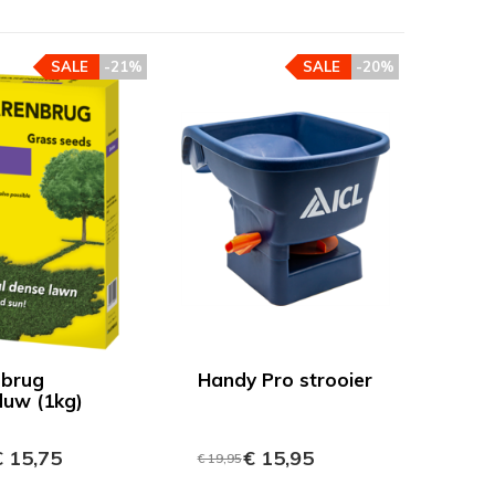
SALE
-21%
SALE
-20%
brug
Handy Pro strooier
uw (1kg)
 15,75
€ 15,95
€ 19,95