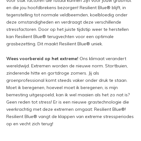
voor stuk factoren die fataal kunnen zijn voor jouw grasmat
en die jou hoofdbrekens bezorgen! Resilient Blue® blijft, in
tegenstelling tot normale veldbeemden, koelbloedig onder
deze omstandigheden en verdraagt deze verschillende
stressfactoren. Door op het juiste tijdstip weer te herstellen
kan Resilient Blue® terugvechten voor een optimale
grasbezetting. Dit maakt Resilient Blue® uniek.
Wees voorbereid op het extreme!
Ons klimaat verandert
wereldwijd. Extremen worden de nieuwe norm. Stortbuien,
zinderende hitte en gortdroge zomers. Jij als
groenprofessional komt steeds vaker onder druk te staan.
Moet ik beregenen, hoeveel moet ik beregenen, is mijn
bemesting uitgespoeld, kan ik wel maaien als het zo nat is?
Geen reden tot stress! Er is een nieuwe grastechnologie die
veerkrachtig met deze extremen omgaat: Resilient Blue®!
Resilient Blue® vangt de klappen van extreme stressperiodes
op en vecht zich terug!