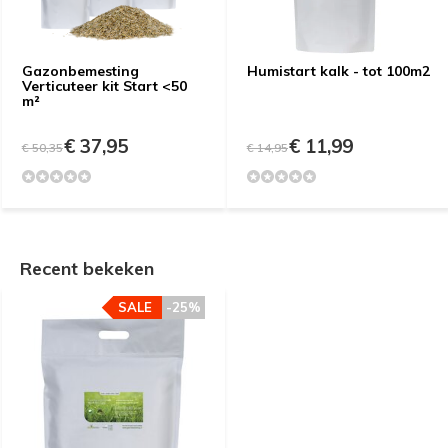
Gazonbemesting
Humistart kalk - tot 100m2
Verticuteer kit Start <50
m²
€ 37,95
€ 11,99
€ 50,35
€ 14,95
Recent bekeken
SALE
-25%