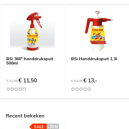
BSi 360° handdrukspuit
BSi Handdrukspuit 1,3l
500ml
€ 11,50
€ 13,-
€ 12,95
€ 14,95
Recent bekeken
SALE
-35%