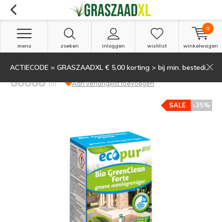
0
menu
zoeken
inloggen
wishlist
winkelwagen
ACTIECODE = GRASZAADXL € 5,00 korting > bij min. besteding van 135,-
BSi Ecopur BIO GreenClean Forte 225 ml
(0)
Aan verlanglijst toevoegen
SALE
-35%