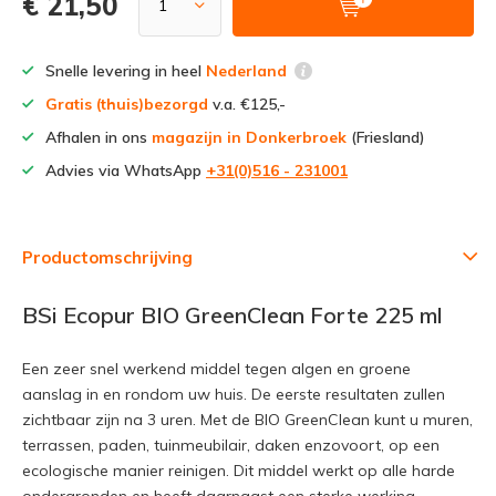
€ 21,50
Snelle levering in heel
Nederland
Gratis (thuis)bezorgd
v.a. €125,-
Afhalen in ons
magazijn in Donkerbroek
(Friesland)
Advies via WhatsApp
+31(0)516 - 231001
Productomschrijving
BSi Ecopur BIO GreenClean Forte 225 ml
Een zeer snel werkend middel tegen algen en groene
aanslag in en rondom uw huis. De eerste resultaten zullen
zichtbaar zijn na 3 uren. Met de BIO GreenClean kunt u muren,
terrassen, paden, tuinmeubilair, daken enzovoort, op een
ecologische manier reinigen. Dit middel werkt op alle harde
ondergronden en heeft daarnaast een sterke werking.