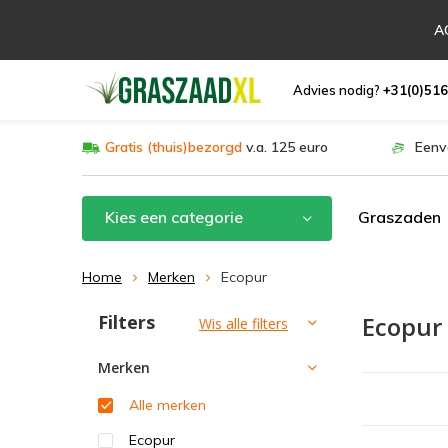
AC
Advies nodig?
+31(0)516
Gratis (thuis)bezorgd
v.a. 125 euro
Eenv
Kies een categorie
Graszaden
Home
Merken
Ecopur
Filters
Ecopur
Sorteren op:
Wis alle filters
Merken
Alle merken
Ecopur