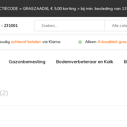
TIECODE = GRASZAADXL € 5,00 korting > bij min. besteding van 135
 - 231001
Alle cat
oudig
achteraf betalen
via Klarna
Alleen
A-kwaliteit gra
Gazonbemesting
Bodemverbeteraar en Kalk
B
(2)