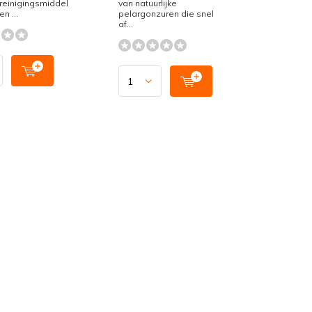
 reinigingsmiddel
van natuurlijke
n ...
pelargonzuren die snel
af...