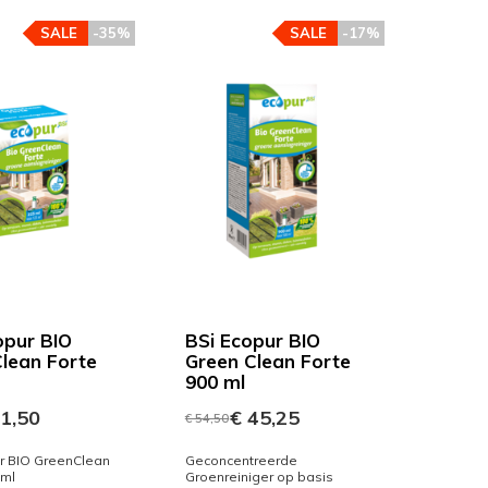
SALE
-35%
SALE
-17%
opur BIO
BSi Ecopur BIO
lean Forte
Green Clean Forte
900 ml
1,50
€ 45,25
€ 54,50
r BIO GreenClean
Geconcentreerde
 ml
Groenreiniger op basis