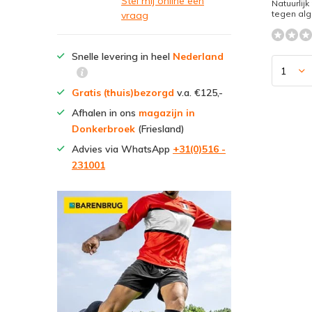
Stel mij online een
Natuurlijk
tegen alge
vraag
Snelle levering in heel
Nederland
Gratis (thuis)bezorgd
v.a. €125,-
Afhalen in ons
magazijn in
Donkerbroek
(Friesland)
Advies via WhatsApp
+31(0)516 -
231001