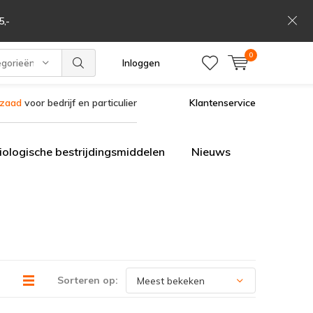
,-
0
egorieën
Inloggen
szaad
voor bedrijf en particulier
Klantenservice
iologische bestrijdingsmiddelen
Nieuws
Sorteren op: