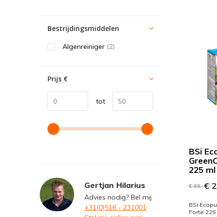
Bestrijdingsmiddelen
Algenreiniger
(2)
Prijs
€
tot
BSi Ec
GreenC
225 ml
Gertjan Hilarius
€ 2
€ 33,-
Advies nodig? Bel mij
BSi Ecopu
+31(0)516 - 231001
Forte 225