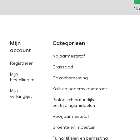
* L
Mijn
Categorieën
account
Najaarmeststof
Registreren
Graszaad
Mijn
Gazonbemesting
bestellingen
Kalk en bodemverbeteraar
Mijn
verlanglijst
Biologisch natuurlijke
bestrijdingsmiddelen
Voorjaarmeststof
Groente en moestuin
Tuinartikelen en bemesting