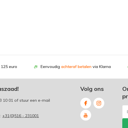
. 125 euro
Eenvoudig
achteraf betalen
via Klarna
aszaad!
Volg ons
O
p
3 10 01
of stuur een e-mail
p:
+31(0)516 - 231001