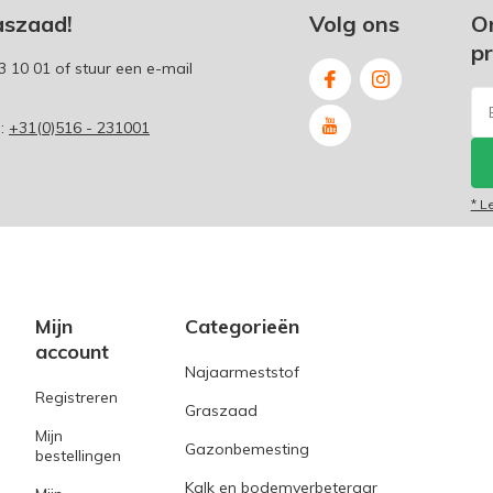
aszaad!
Volg ons
O
p
3 10 01
of stuur een e-mail
p:
+31(0)516 - 231001
* L
Mijn
Categorieën
account
Najaarmeststof
Registreren
Graszaad
Mijn
Gazonbemesting
bestellingen
Kalk en bodemverbeteraar