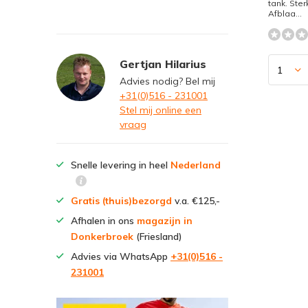
tank. Ster
Afblaa...
Gertjan Hilarius
Advies nodig? Bel mij
+31(0)516 - 231001
Stel mij online een
vraag
Snelle levering in heel
Nederland
Gratis (thuis)bezorgd
v.a. €125,-
Afhalen in ons
magazijn in
Donkerbroek
(Friesland)
Advies via WhatsApp
+31(0)516 -
231001