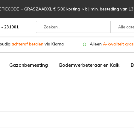
TIECODE = GRASZAADXL € 5,00 korting > bij min. besteding van 135
 - 231001
Alle cat
oudig
achteraf betalen
via Klarna
Alleen
A-kwaliteit gra
Gazonbemesting
Bodemverbeteraar en Kalk
B