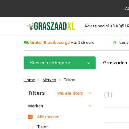
AC
Advies nodig?
+31(0)516
Gratis (thuis)bezorgd
v.a. 125 euro
Eenv
Kies een categorie
Graszaden
Home
Merken
Tukan
Filters
(1)
Sorteren op:
Wis alle filters
Merken
Alle merken
Tukan