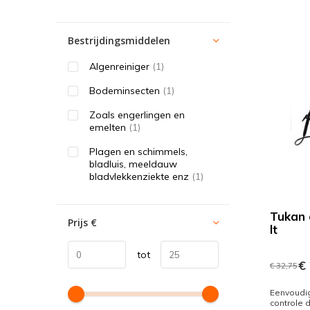
Bestrijdingsmiddelen
Algenreiniger
(1)
Bodeminsecten
(1)
Zoals engerlingen en
emelten
(1)
Plagen en schimmels,
bladluis, meeldauw
bladvlekkenziekte enz
(1)
Tukan 
Prijs
€
lt
tot
€ 
€ 32,75
Eenvoudi
controle 