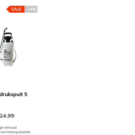
SALE
-24%
drukspuit 5
24,99
ge inhoud
door transparante