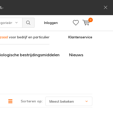
,-
0
egorieën
Inloggen
szaad
voor bedrijf en particulier
Klantenservice
iologische bestrijdingsmiddelen
Nieuws
Sorteren op: