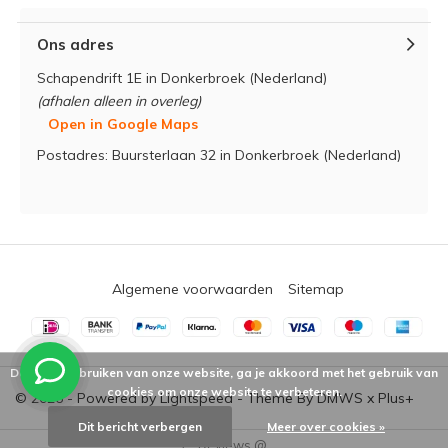
Ons adres
Schapendrift 1E in Donkerbroek (Nederland)
(afhalen alleen in overleg)
Open in Google Maps
Postadres: Buursterlaan 32 in Donkerbroek (Nederland)
Algemene voorwaarden
Sitemap
Door het gebruiken van onze website, ga je akkoord met het gebruik van
cookies om onze website te verbeteren.
© 2026 - Powered by
Lightspeed
- Theme By
DMWS
x
Plus+
Dit bericht verbergen
Meer over cookies »
/
-
Reviews @