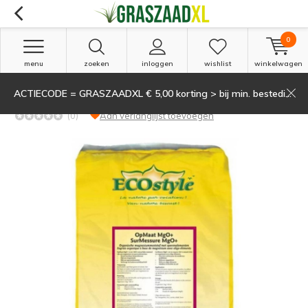
0
menu
zoeken
inloggen
wishlist
winkelwagen
ACTIECODE = GRASZAADXL € 5,00 korting > bij min. besteding van 135,-
EcoStyle OpMaat K15 20kg korrel vinasse
(0)
Aan verlanglijst toevoegen