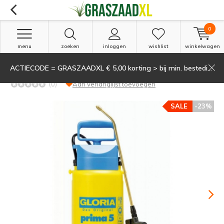
0
menu
zoeken
inloggen
wishlist
winkelwagen
ACTIECODE = GRASZAADXL € 5,00 korting > bij min. besteding van 135,-
Gloria Prima Hogedrukspuit 5 liter
(0)
Aan verlanglijst toevoegen
SALE
-23%