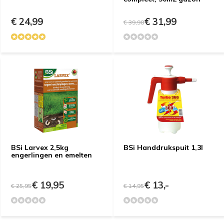
€ 24,99
€ 31,99
€ 39,98
BSi Larvex 2,5kg
BSi Handdrukspuit 1,3l
engerlingen en emelten
€ 19,95
€ 13,-
€ 25,95
€ 14,95