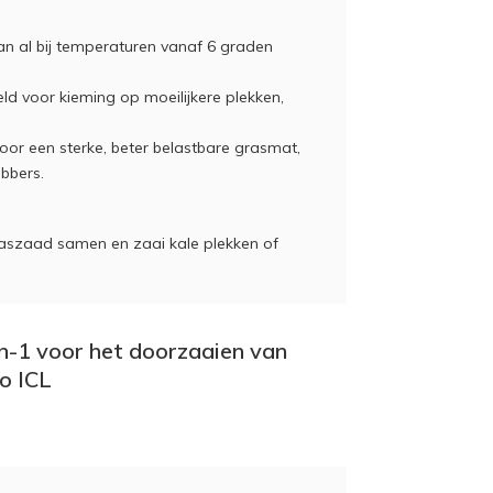
n al bij temperaturen vanaf 6 graden
ld voor kieming op moeilijkere plekken,
oor een sterke, beter belastbare grasmat,
ebbers.
aszaad samen en zaai kale plekken of
in-1 voor het doorzaaien van
o ICL