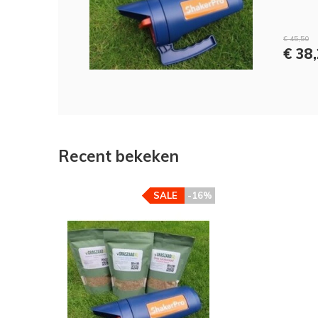
€ 45,50
€ 38
Recent bekeken
SALE
-16%