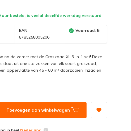
 uur besteld, is veelal dezelfde werkdag verstuurd
:
EAN:
Voorraad: 5
8785258005206
zon na de zomer met de Graszaad XL 3-in-1 set! Deze
estaat uit drie sta zakken van elk soort graszaad,
een oppervlakte van 45 - 60 m² doorzaaien. Inzaaien
Toevoegen aan winkelwagen
ring in heel
Nederland