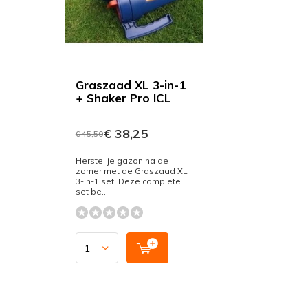
Graszaad XL 3-in-1
+ Shaker Pro ICL
€ 38,25
€ 45,50
Herstel je gazon na de
zomer met de Graszaad XL
3-in-1 set! Deze complete
set be...