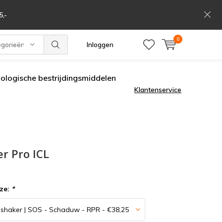
,-
0
egorieën
Inloggen
iologische bestrijdingsmiddelen
Klantenservice
r Pro ICL
ze:
*