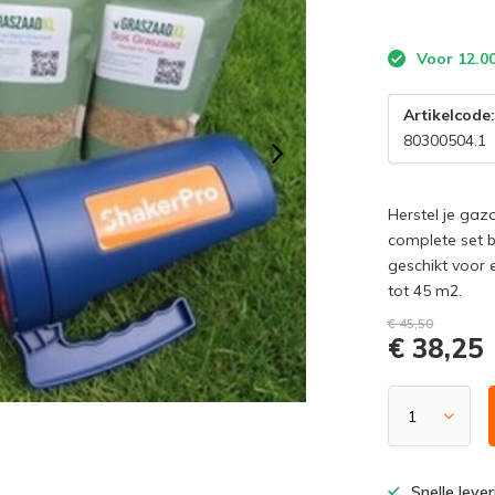
Voor 12.00
Artikelcode
80300504.1
Herstel je ga
complete set b
geschikt voor 
tot 45 m2.
€ 45,50
€ 38,25
Snelle leve