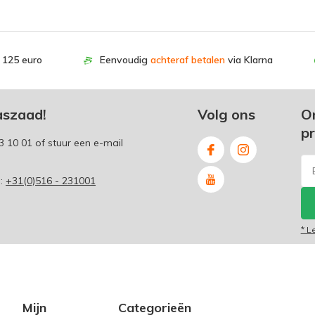
. 125 euro
Eenvoudig
achteraf betalen
via Klarna
aszaad!
Volg ons
O
p
3 10 01
of stuur een e-mail
p:
+31(0)516 - 231001
* L
Mijn
Categorieën