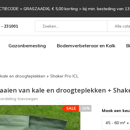
TIECODE = GRASZAADXL € 5,00 korting > bij min. besteding van 135
 - 231001
Alle cat
Gazonbemesting
Bodemverbeteraar en Kalk
B
kale en droogteplekken + Shaker Pro ICL
zaaien van kale en droogteplekken + Shake
oordeling toevoegen
SALE
-16%
Maak een keu