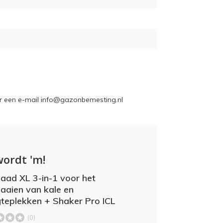
ur een e-mail
info@gazonbemesting.nl
wordt 'm!
aad XL 3-in-1 voor het
aaien van kale en
teplekken + Shaker Pro ICL
(0)