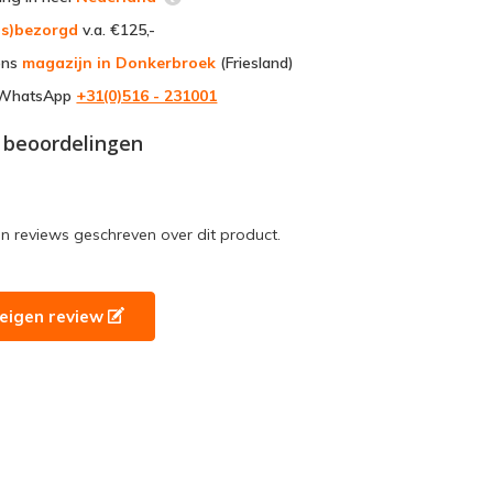
uis)bezorgd
v.a. €125,-
ons
magazijn in Donkerbroek
(Friesland)
a WhatsApp
+31(0)516 - 231001
 beoordelingen
en reviews geschreven over dit product.
e eigen review