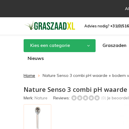
AC
Advies nodig?
+31(0)516
Kies een categorie
Graszaden
Nieuws
Home
Nature Senso 3 combi pH waarde + bodem v
Nature Senso 3 combi pH waarde
Merk:
Nature
Reviews:
Je beoorde
(0)