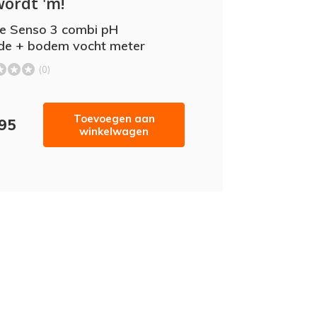
wordt 'm!
e Senso 3 combi pH
e + bodem vocht meter
(0)
Toevoegen aan
,95
winkelwagen