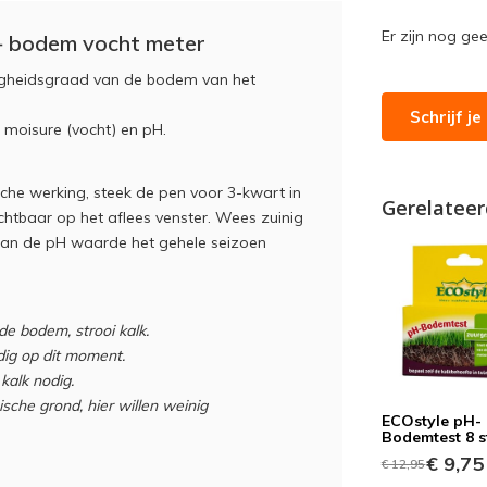
Er zijn nog ge
+ bodem vocht meter
igheidsgraad van de bodem van het
Schrijf j
 moisure (vocht) en pH.
sche werking, steek de pen voor 3-kwart in
Gerelateer
htbaar op het aflees venster. Wees zuinig
kan de pH waarde het gehele seizoen
e bodem, strooi kalk.
dig op dit moment.
kalk nodig.
ische grond, hier willen weinig
ECOstyle pH-
Bodemtest 8 s
€ 9,75
€ 12,95