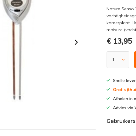
Nature Senso 
vochtigheidsg
kamerplant. H
moisure (vocht
€ 13,95
Snelle leve
Gratis (th
Afhalen in 
Advies vi
Gebruikers