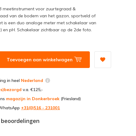
3 meetinstrument voor zuurtegraad &
raad van de bodem van het gazon, sportveld of
et is een duo analoge meter met schakelaar van
) en pH. Schakelaar zichtbaar op de 2de foto.
Toevoegen aan winkelwagen
ring in heel
Nederland
uis)bezorgd
v.a. €125,-
ons
magazijn in Donkerbroek
(Friesland)
a WhatsApp
+31(0)516 - 231001
 beoordelingen