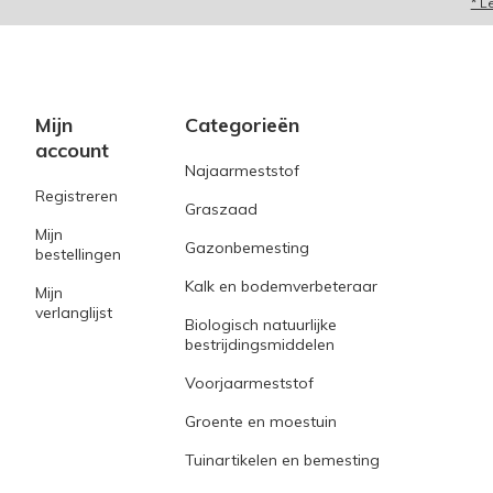
* L
Mijn
Categorieën
account
Najaarmeststof
Registreren
Graszaad
Mijn
Gazonbemesting
bestellingen
Kalk en bodemverbeteraar
Mijn
verlanglijst
Biologisch natuurlijke
bestrijdingsmiddelen
Voorjaarmeststof
Groente en moestuin
Tuinartikelen en bemesting