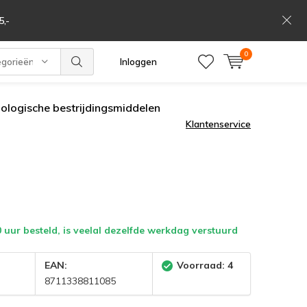
,-
0
egorieën
Inloggen
iologische bestrijdingsmiddelen
Klantenservice
 uur besteld, is veelal dezelfde werkdag verstuurd
:
EAN:
Voorraad: 4
8711338811085