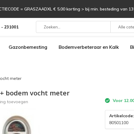
TIECODE = GRASZAADXL € 5,00 korting > bij min. besteding van 135
 - 231001
Alle cat
Gazonbemesting
Bodemverbeteraar en Kalk
B
ocht meter
 + bodem vocht meter
Voor 12.00
ling toevoegen
Artikelcode
80501100