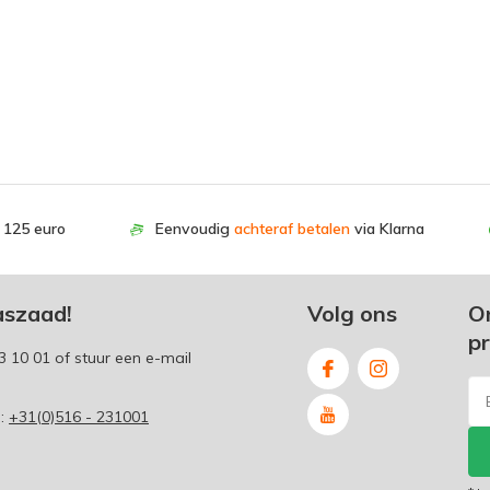
. 125 euro
Eenvoudig
achteraf betalen
via Klarna
aszaad!
Volg ons
O
p
3 10 01
of stuur een e-mail
p:
+31(0)516 - 231001