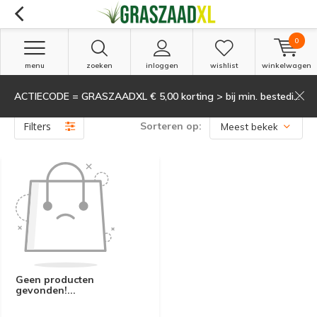
0
menu
zoeken
inloggen
wishlist
winkelwagen
ACTIECODE = GRASZAADXL € 5,00 korting > bij min. besteding van 135,-
Producten getagd met 6kg
(0)
Filters
Sorteren op:
Geen producten
gevonden!...