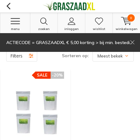
0
menu
zoeken
inloggen
wishlist
winkelwagen
ACTIECODE = GRASZAADXL € 5,00 korting > bij min. besteding van 135,-
Producten getagd met aanbieding
(1)
Filters
Sorteren op:
SALE
-20%