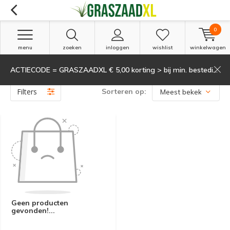
0
menu
zoeken
inloggen
wishlist
winkelwagen
ACTIECODE = GRASZAADXL € 5,00 korting > bij min. besteding van 135,-
Producten getagd met Aqueduct Flexx
(0)
Filters
Sorteren op:
Geen producten
gevonden!...