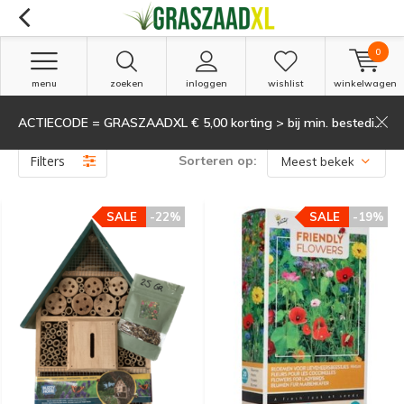
0
menu
zoeken
inloggen
wishlist
winkelwagen
ACTIECODE = GRASZAADXL € 5,00 korting > bij min. besteding van 135,-
Producten getagd met bloemenmengsel
(2)
Filters
Sorteren op:
SALE
-22%
SALE
-19%