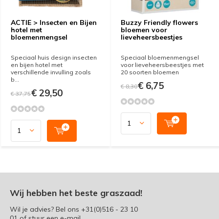
ACTIE > Insecten en Bijen
Buzzy Friendly flowers
hotel met
bloemen voor
bloemenmengsel
lieveheersbeestjes
Speciaal huis design insecten
Speciaal bloemenmengsel
en bijen hotel met
voor lieveheersbeestjes met
verschillende invulling zoals
20 soorten bloemen
b...
€ 6,75
€ 8,30
€ 29,50
€ 37,75
Wij hebben het beste graszaad!
Wil je advies? Bel ons
+31(0)516 - 23 10
01
of stuur een e-mail