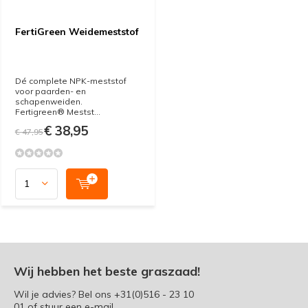
FertiGreen Weidemeststof
Dé complete NPK-meststof
voor paarden- en
schapenweiden.
Fertigreen® Mestst...
€ 38,95
€ 47,95
Wij hebben het beste graszaad!
Wil je advies? Bel ons
+31(0)516 - 23 10
01
of stuur een e-mail