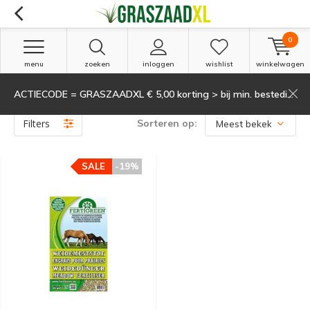
0
menu
zoeken
inloggen
wishlist
winkelwagen
ACTIECODE = GRASZAADXL € 5,00 korting > bij min. besteding van 135,-
Producten getagd met Dierenweide
(1)
Filters
Sorteren op:
SALE
-19%