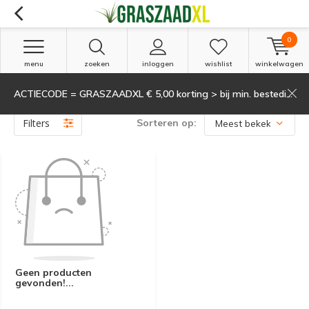
0
menu
zoeken
inloggen
wishlist
winkelwagen
ACTIECODE = GRASZAADXL € 5,00 korting > bij min. besteding van 135,-
Producten getagd met geleidelijk
(0)
Filters
Sorteren op:
Geen producten
gevonden!...