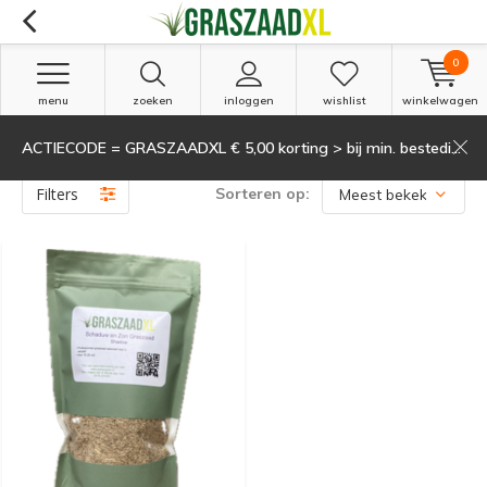
0
menu
zoeken
inloggen
wishlist
winkelwagen
ACTIECODE = GRASZAADXL € 5,00 korting > bij min. besteding van 135,-
Producten getagd met Graszaadxl
(1)
Filters
Sorteren op: