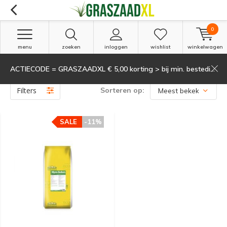
0
menu
zoeken
inloggen
wishlist
winkelwagen
ACTIECODE = GRASZAADXL € 5,00 korting > bij min. besteding van 135,-
Producten getagd met groendaken
(1)
Filters
Sorteren op:
SALE
-11%