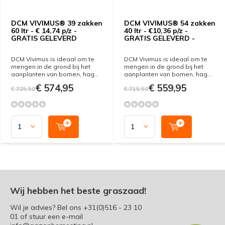
DCM VIVIMUS® 39 zakken
DCM VIVIMUS® 54 zakken
60 ltr - € 14,74 p/z -
40 ltr - €10,36 p/z -
GRATIS GELEVERD
GRATIS GELEVERD -
DCM Vivimus is ideaal om te
DCM Vivimus is ideaal om te
mengen in de grond bij het
mengen in de grond bij het
aanplanten van bomen, hag...
aanplanten van bomen, hag...
€ 574,95
€ 559,95
€ 725,50
€ 715,50
Wij hebben het beste graszaad!
Wil je advies? Bel ons
+31(0)516 - 23 10
01
of stuur een e-mail