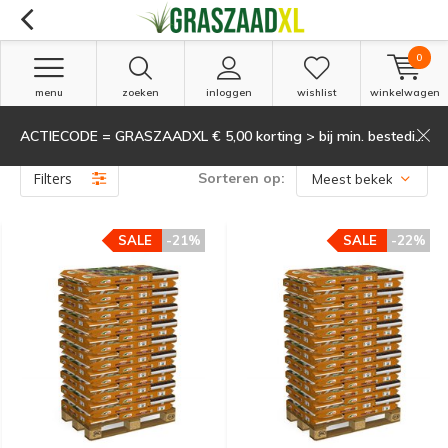
0
menu
zoeken
inloggen
wishlist
winkelwagen
ACTIECODE = GRASZAADXL € 5,00 korting > bij min. besteding van 135,-
Producten getagd met Humus
(2)
Filters
Sorteren op:
SALE
-21%
SALE
-22%