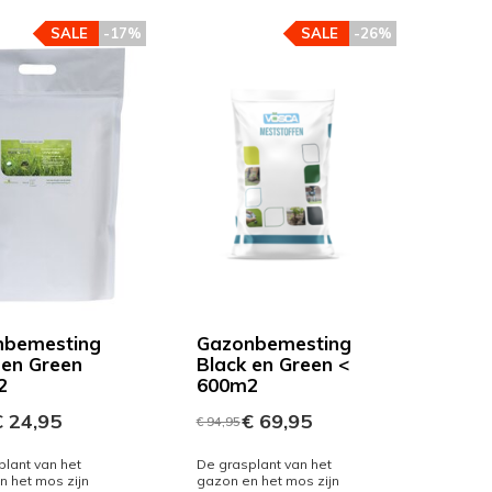
SALE
-17%
SALE
-26%
nbemesting
Gazonbemesting
 en Green
Black en Green <
2
600m2
 24,95
€ 69,95
€ 94,95
lant van het
De grasplant van het
n het mos zijn
gazon en het mos zijn