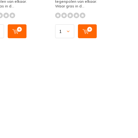
en van elkaar.
tegenpolen van elkaar.
s in d...
Waar gras in d...