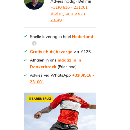
Advies nodig? Bel mij
+31(0)516 - 231001
Stel mij online een
vraag
Snelle levering in heel
Nederland
Gratis (thuis)bezorgd
v.a. €125,-
Afhalen in ons
magazijn in
Donkerbroek
(Friesland)
Advies via WhatsApp
+31(0)516 -
231001