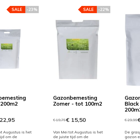
SALE
-23%
SALE
-22%
bemesting
Gazonbemesting
Gazo
 200m2
Zomer - tot 100m2
Black
200m
22,95
€ 15,50
€
€ 19,75
€ 29,99
ot Augustus is het
Van Mei tot Augustus is het
De grasp
tijd om de
de juiste tijd om de
gazon e