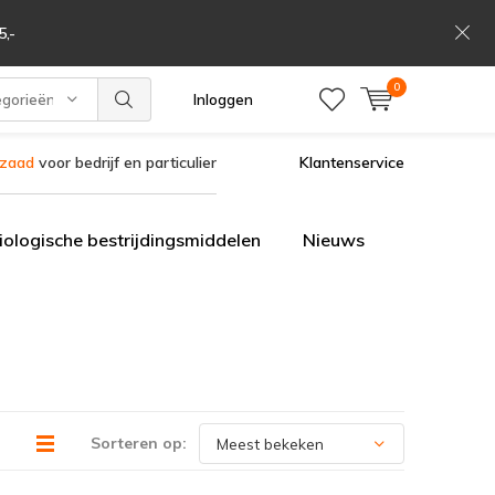
,-
0
egorieën
Inloggen
szaad
voor bedrijf en particulier
Klantenservice
iologische bestrijdingsmiddelen
Nieuws
Sorteren op: