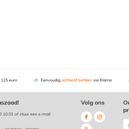
. 125 euro
Eenvoudig
achteraf betalen
via Klarna
aszaad!
Volg ons
O
p
3 10 01
of stuur een e-mail