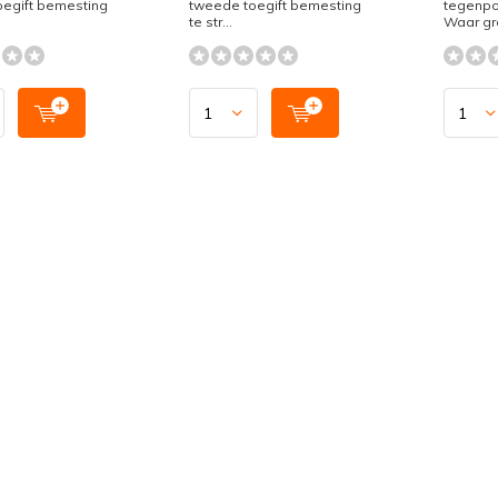
oegift bemesting
tweede toegift bemesting
tegenpol
te str...
Waar gra