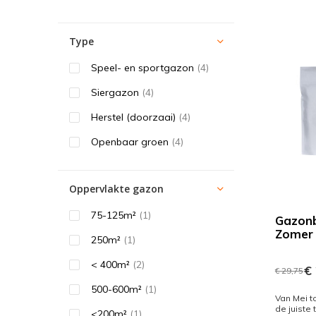
Type
Speel- en sportgazon
(4)
Siergazon
(4)
Herstel (doorzaai)
(4)
Openbaar groen
(4)
Oppervlakte gazon
75-125m²
(1)
Gazon
Zomer
250m²
(1)
< 400m²
(2)
€ 
€ 29,75
500-600m²
(1)
Van Mei t
de juiste 
<200m²
(1)