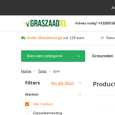
AC
Advies nodig?
+31(0)516
Gratis (thuis)bezorgd
v.a. 125 euro
Eenv
Kies een categorie
Graszaden
Home
Tags
ijzer
Filters
Produc
Sorteren op:
Wis alle filters
Merken
Alle merken
Gazonbemesting