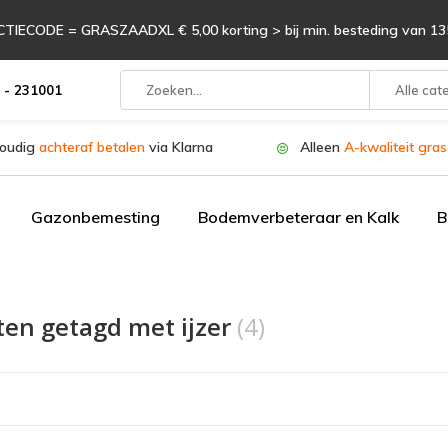
TIECODE = GRASZAADXL € 5,00 korting > bij min. besteding van 135
 - 231001
Alle cat
oudig
achteraf betalen
via Klarna
Alleen
A-kwaliteit gra
Gazonbemesting
Bodemverbeteraar en Kalk
B
ten getagd met ijzer
(4)