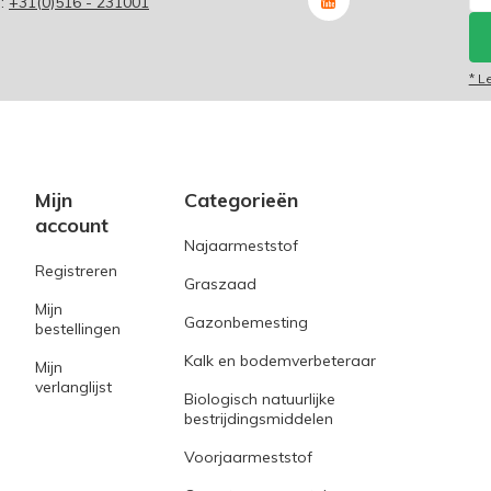
p:
+31(0)516 - 231001
* L
Mijn
Categorieën
account
Najaarmeststof
Registreren
Graszaad
Mijn
Gazonbemesting
bestellingen
Kalk en bodemverbeteraar
Mijn
verlanglijst
Biologisch natuurlijke
bestrijdingsmiddelen
Voorjaarmeststof