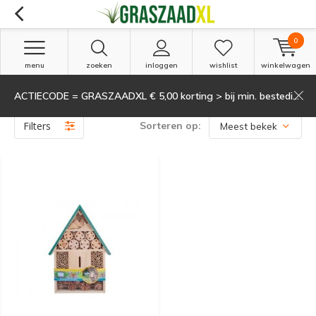
0
menu
zoeken
inloggen
wishlist
winkelwagen
ACTIECODE = GRASZAADXL € 5,00 korting > bij min. besteding van 135,-
Producten getagd met insecten hotel
(1)
Filters
Sorteren op: