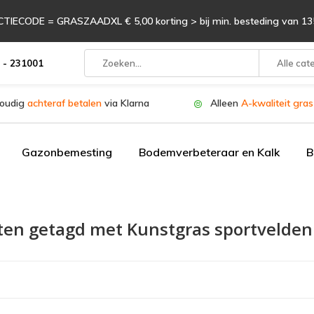
TIECODE = GRASZAADXL € 5,00 korting > bij min. besteding van 135
 - 231001
Alle cat
oudig
achteraf betalen
via Klarna
Alleen
A-kwaliteit gra
Gazonbemesting
Bodemverbeteraar en Kalk
B
ten getagd met Kunstgras sportvelde