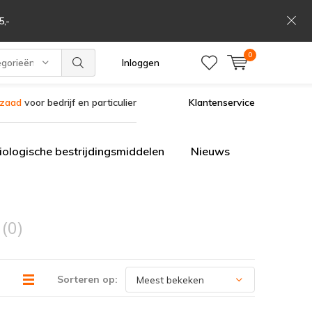
,-
0
egorieën
Inloggen
szaad
voor bedrijf en particulier
Klantenservice
iologische bestrijdingsmiddelen
Nieuws
n
(0)
Sorteren op: