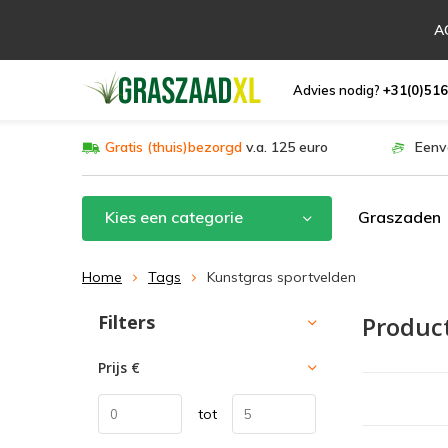
AC
Advies nodig?
+31(0)516
Gratis (thuis)bezorgd
v.a. 125 euro
Eenv
Kies een categorie
Graszaden
Home
Tags
Kunstgras sportvelden
Filters
Produc
Sorteren op:
Prijs
€
tot