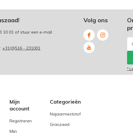
aszaad!
Volg ons
O
p
3 10 01
of stuur een e-mail
p:
+31(0)516 - 231001
* L
Mijn
Categorieën
account
Najaarmeststof
Registreren
Graszaad
Mijn