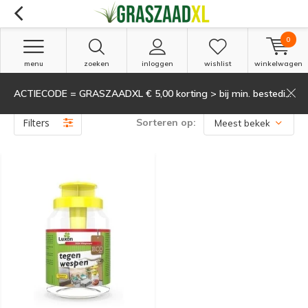
0
menu
zoeken
inloggen
wishlist
winkelwagen
ACTIECODE = GRASZAADXL € 5,00 korting > bij min. besteding van 135,-
Producten getagd met lokdoos
(1)
Filters
Sorteren op: