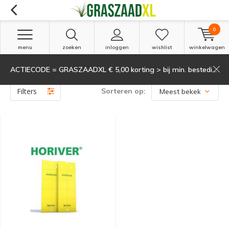
0
menu
zoeken
inloggen
wishlist
winkelwagen
ACTIECODE = GRASZAADXL € 5,00 korting > bij min. besteding van 135,-
Producten getagd met mineervlieg
(1)
Filters
Sorteren op: