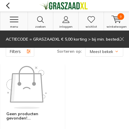
0
menu
zoeken
inloggen
wishlist
winkelwagen
ACTIECODE = GRASZAADXL € 5,00 korting > bij min. besteding van 135,-
Producten getagd met MRL-free
(0)
Filters
Sorteren op:
Geen producten
gevonden!...