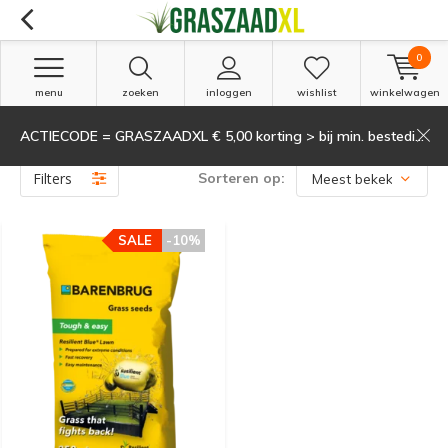
0
menu
zoeken
inloggen
wishlist
winkelwagen
ACTIECODE = GRASZAADXL € 5,00 korting > bij min. besteding van 135,-
Producten getagd met Resilient Blue
(1)
Filters
Sorteren op:
SALE
-10%