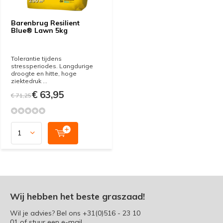
Barenbrug Resilient
Blue® Lawn 5kg
Tolerantie tijdens
stressperiodes. Langdurige
droogte en hitte, hoge
ziektedruk ...
€ 63,95
€ 71,25
Wij hebben het beste graszaad!
Wil je advies? Bel ons
+31(0)516 - 23 10
01
of stuur een e-mail