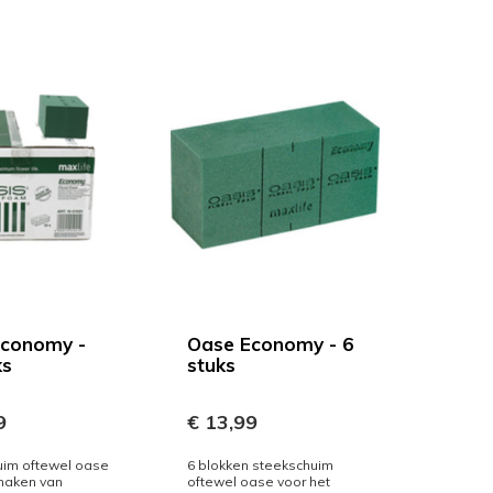
Economy -
Oase Economy - 6
ks
stuks
9
€ 13,99
uim oftewel oase
6 blokken steekschuim
maken van
oftewel oase voor het