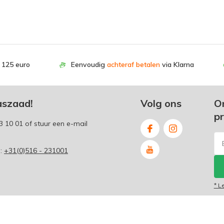
. 125 euro
Eenvoudig
achteraf betalen
via Klarna
aszaad!
Volg ons
O
p
3 10 01
of stuur een e-mail
p:
+31(0)516 - 231001
* L