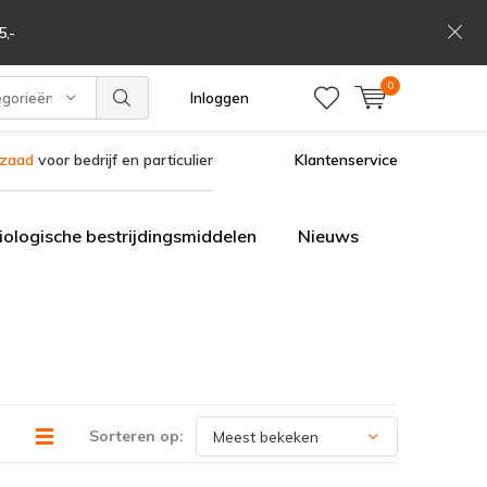
,-
0
egorieën
Inloggen
szaad
voor bedrijf en particulier
Klantenservice
iologische bestrijdingsmiddelen
Nieuws
Sorteren op: