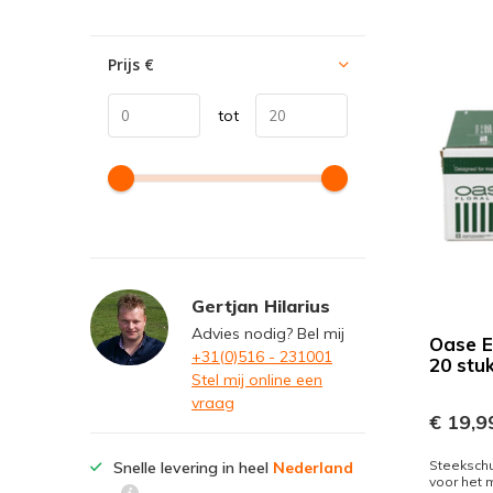
Prijs
€
tot
Gertjan Hilarius
Advies nodig? Bel mij
Oase 
+31(0)516 - 231001
20 stu
Stel mij online een
vraag
€ 19,9
Steeksch
Snelle levering in heel
Nederland
voor het 