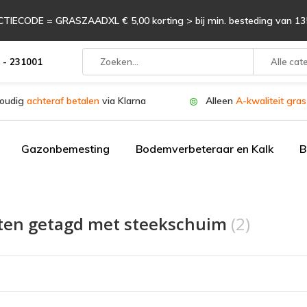
TIECODE = GRASZAADXL € 5,00 korting > bij min. besteding van 135
 - 231001
Alle cat
oudig
achteraf betalen
via Klarna
Alleen
A-kwaliteit gra
Gazonbemesting
Bodemverbeteraar en Kalk
B
ten getagd met steekschuim
(2)