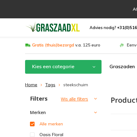
AC
Advies nodig?
+31(0)516
Gratis (thuis)bezorgd
v.a. 125 euro
Eenv
Kies een categorie
Graszaden
Home
Tags
steekschuim
Filters
Produc
Sorteren op:
Wis alle filters
Merken
Alle merken
Oasis Floral