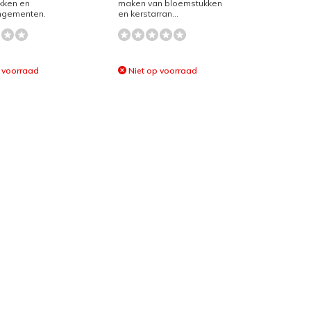
kken en
maken van bloemstukken
angementen.
en kerstarran...
 voorraad
Niet op voorraad