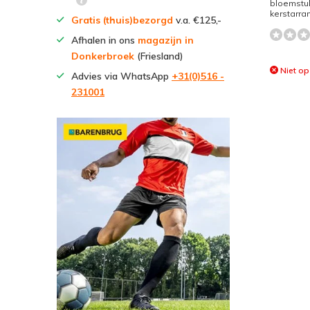
bloemstu
kerstarr
Gratis (thuis)bezorgd
v.a. €125,-
Afhalen in ons
magazijn in
Donkerbroek
(Friesland)
Niet op
Advies via WhatsApp
+31(0)516 -
231001