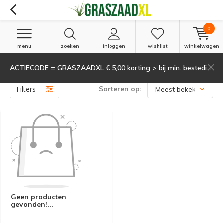
0
menu
zoeken
inloggen
wishlist
winkelwagen
ACTIECODE = GRASZAADXL € 5,00 korting > bij min. besteding van 135,-
Producten getagd met Terras
(0)
Filters
Sorteren op:
Geen producten
gevonden!...