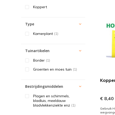
Koppert
Type
Kamerplant
(1)
Tuinartikelen
Border
(1)
Groenten en moes tuin
(1)
Kopper
Bestrijdingsmiddelen
Plagen en schimmels,
€ 8,40
bladluis, meeldauw
bladvlekkenziekte enz
(1)
Gebruik H
wegvange