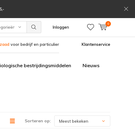
,-
0
egorieën
Inloggen
szaad
voor bedrijf en particulier
Klantenservice
iologische bestrijdingsmiddelen
Nieuws
Sorteren op: