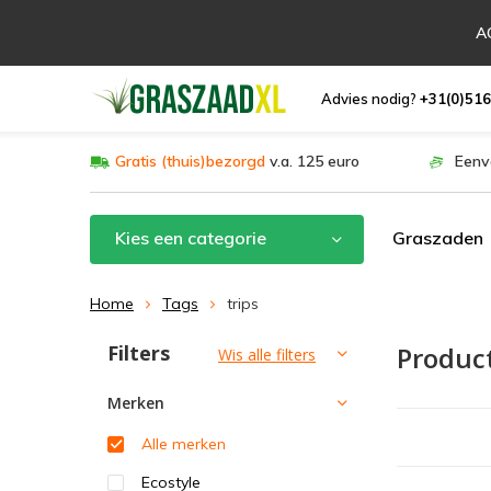
AC
Advies nodig?
+31(0)516
Gratis (thuis)bezorgd
v.a. 125 euro
Eenv
Kies een categorie
Graszaden
Home
Tags
trips
Filters
Produc
Sorteren op:
Wis alle filters
Merken
Alle merken
Ecostyle