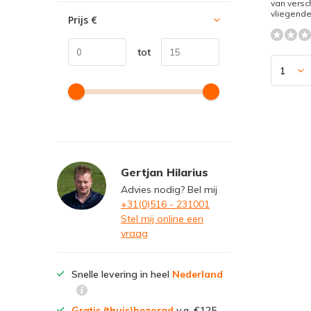
van versc
vliegende 
Prijs
€
tot
Gertjan Hilarius
Advies nodig? Bel mij
+31(0)516 - 231001
Stel mij online een
vraag
Snelle levering in heel
Nederland
Gratis (thuis)bezorgd
v.a. €125,-