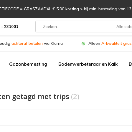
TIECODE = GRASZAADXL € 5,00 korting > bij min. besteding van 135
 - 231001
Alle cat
oudig
achteraf betalen
via Klarna
Alleen
A-kwaliteit gra
Gazonbemesting
Bodemverbeteraar en Kalk
B
ten getagd met trips
(2)