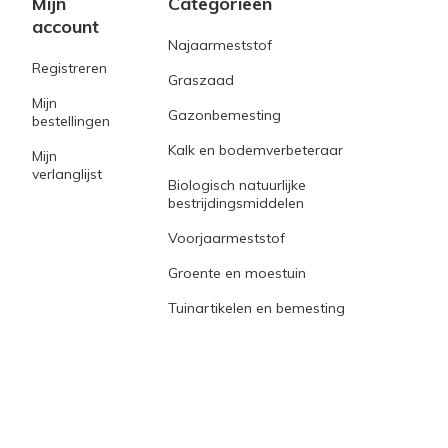
Mijn
Categorieën
account
Najaarmeststof
Registreren
Graszaad
Mijn
Gazonbemesting
bestellingen
Kalk en bodemverbeteraar
Mijn
verlanglijst
Biologisch natuurlijke
bestrijdingsmiddelen
Voorjaarmeststof
Groente en moestuin
Tuinartikelen en bemesting