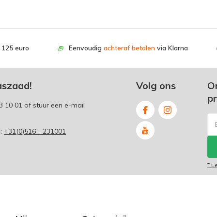
. 125 euro
Eenvoudig
achteraf betalen
via Klarna
aszaad!
Volg ons
O
p
3 10 01
of stuur een e-mail
p:
+31(0)516 - 231001
* L