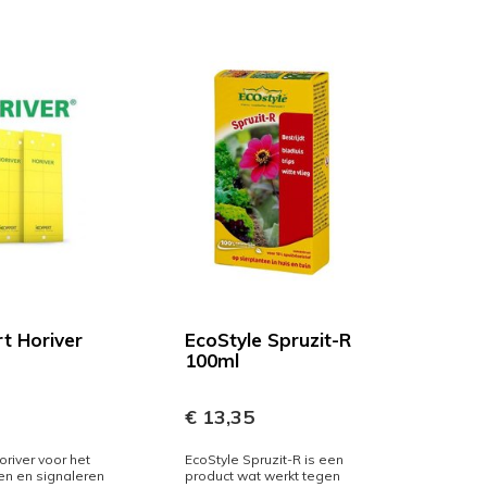
t Horiver
EcoStyle Spruzit-R
100ml
€ 13,35
oriver voor het
EcoStyle Spruzit-R is een
n en signaleren
product wat werkt tegen