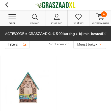
0
menu
zoeken
inloggen
wishlist
winkelwagen
ACTIECODE = GRASZAADXL € 5,00 korting > bij min. besteding van 135,-
Producten getagd met verandering
(1)
Filters
Sorteren op: