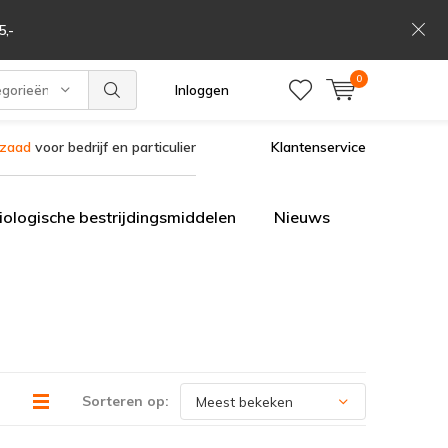
,-
0
egorieën
Inloggen
szaad
voor bedrijf en particulier
Klantenservice
iologische bestrijdingsmiddelen
Nieuws
Sorteren op: