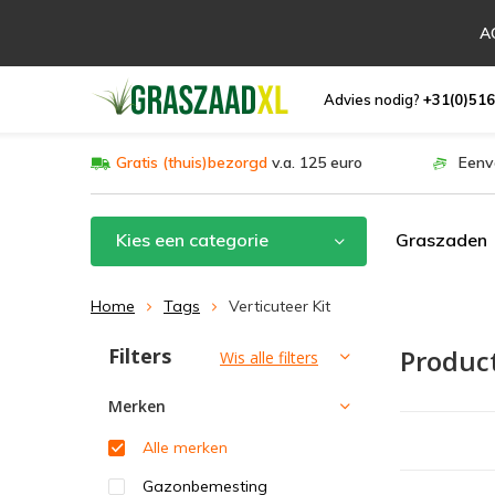
AC
Advies nodig?
+31(0)516
Gratis (thuis)bezorgd
v.a. 125 euro
Eenv
Kies een categorie
Graszaden
Home
Tags
Verticuteer Kit
Filters
Produc
Sorteren op:
Wis alle filters
Merken
Alle merken
Gazonbemesting