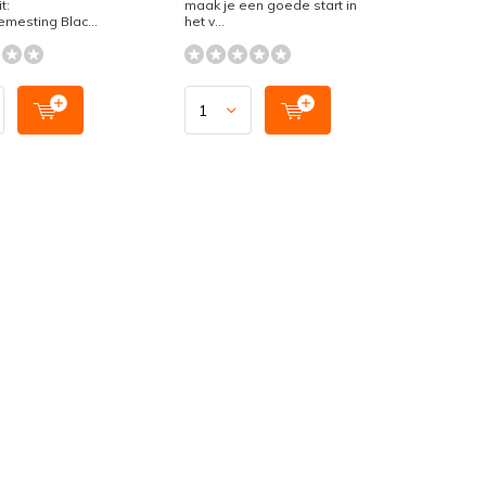
t:
maak je een goede start in
mesting Blac...
het v...