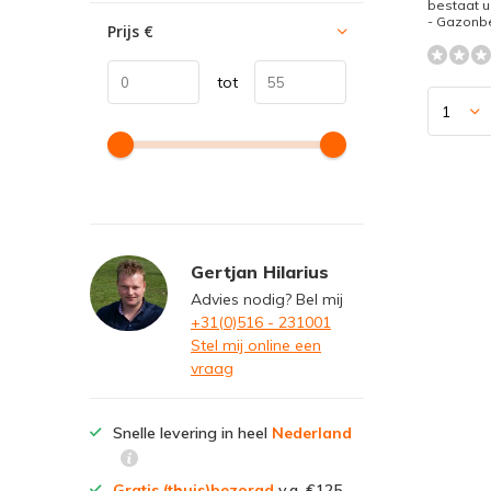
bestaat ui
- Gazonbe
Prijs
€
tot
Gertjan Hilarius
Advies nodig? Bel mij
+31(0)516 - 231001
Stel mij online een
vraag
Snelle levering in heel
Nederland
Gratis (thuis)bezorgd
v.a. €125,-