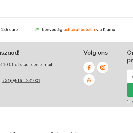
. 125 euro
Eenvoudig
achteraf betalen
via Klarna
aszaad!
Volg ons
O
p
3 10 01
of stuur een e-mail
p:
+31(0)516 - 231001
* L