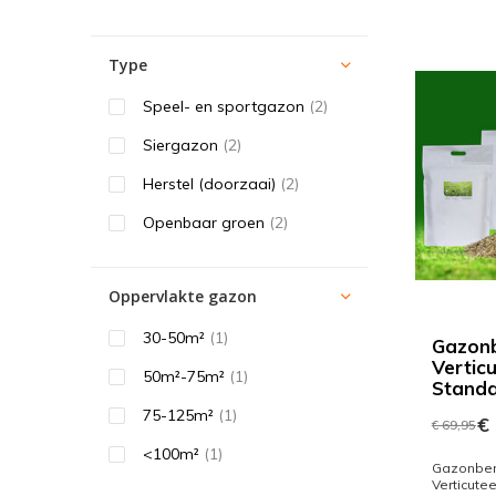
Type
Speel- en sportgazon
(2)
Siergazon
(2)
Herstel (doorzaai)
(2)
Openbaar groen
(2)
Oppervlakte gazon
30-50m²
(1)
Gazon
Verticu
50m²-75m²
(1)
Stand
75-125m²
(1)
€ 
€ 69,95
<100m²
(1)
Gazonbe
Verticutee