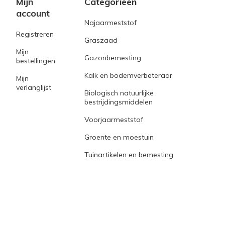
Mijn
Categorieën
account
Najaarmeststof
Registreren
Graszaad
Mijn
Gazonbemesting
bestellingen
Kalk en bodemverbeteraar
Mijn
verlanglijst
Biologisch natuurlijke
bestrijdingsmiddelen
Voorjaarmeststof
Groente en moestuin
Tuinartikelen en bemesting