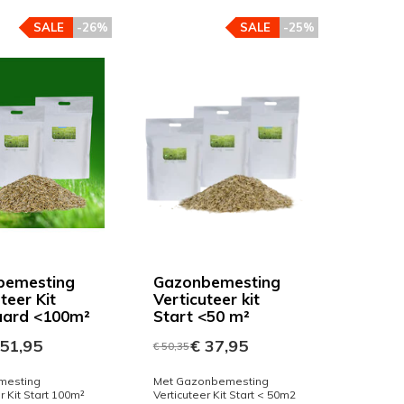
SALE
-26%
SALE
-25%
bemesting
Gazonbemesting
teer Kit
Verticuteer kit
aard <100m²
Start <50 m²
51,95
€ 37,95
€ 50,35
mesting
Met Gazonbemesting
r Kit Start 100m²
Verticuteer Kit Start < 50m2