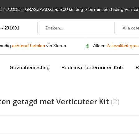
TIECODE = GRASZAADXL € 5,00 korting > bij min. besteding van 135
 - 231001
Alle cat
oudig
achteraf betalen
via Klarna
Alleen
A-kwaliteit gra
Gazonbemesting
Bodemverbeteraar en Kalk
B
ten getagd met Verticuteer Kit
(2)