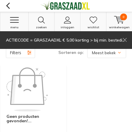
0
menu
zoeken
inloggen
wishlist
winkelwagen
ACTIECODE = GRASZAADXL € 5,00 korting > bij min. besteding van 135,-
Producten getagd met voedingskegels
(0)
Filters
Sorteren op:
Geen producten
gevonden!...