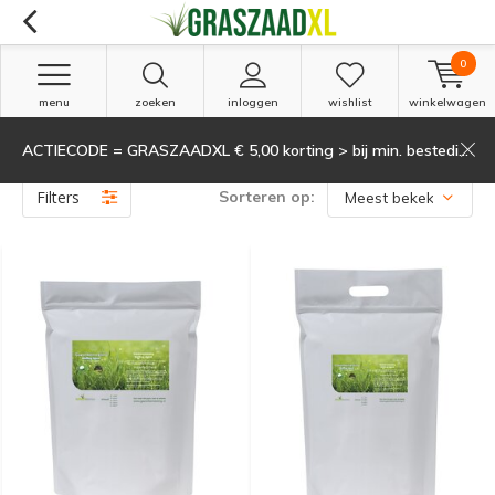
0
menu
zoeken
inloggen
wishlist
winkelwagen
ACTIECODE = GRASZAADXL € 5,00 korting > bij min. besteding van 135,-
Producten getagd met wetting agent
(5)
Filters
Sorteren op: