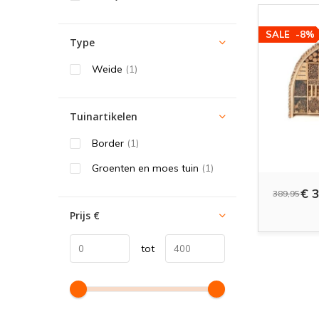
SALE
-8%
Type
Weide
(1)
Tuinartikelen
Border
(1)
Groenten en moes tuin
(1)
€ 3
389,95
Prijs
€
tot