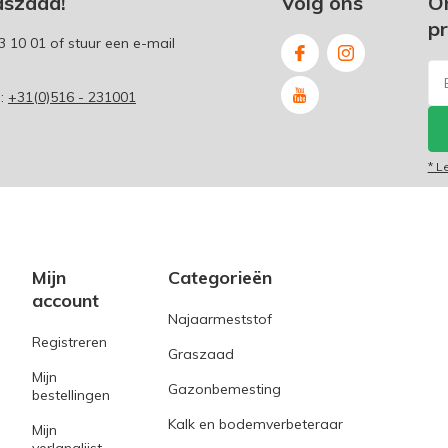
aszaad!
Volg ons
O
p
3 10 01
of stuur een e-mail
p:
+31(0)516 - 231001
* L
Mijn
Categorieën
account
Najaarmeststof
Registreren
Graszaad
Mijn
Gazonbemesting
bestellingen
Kalk en bodemverbeteraar
Mijn