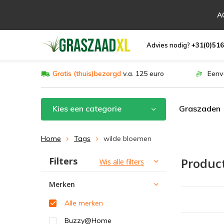
AC
Advies nodig?
+31(0)516
Gratis (thuis)bezorgd
v.a. 125 euro
Eenv
Kies een categorie
Graszaden
Home
Tags
wilde bloemen
Filters
Produc
Sorteren op:
Wis alle filters
Merken
Alle merken
Buzzy@Home