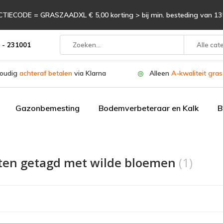
TIECODE = GRASZAADXL € 5,00 korting > bij min. besteding van 135
 - 231001
Alle cat
oudig
achteraf betalen
via Klarna
Alleen
A-kwaliteit gra
Gazonbemesting
Bodemverbeteraar en Kalk
B
ten getagd met wilde bloemen
(1)