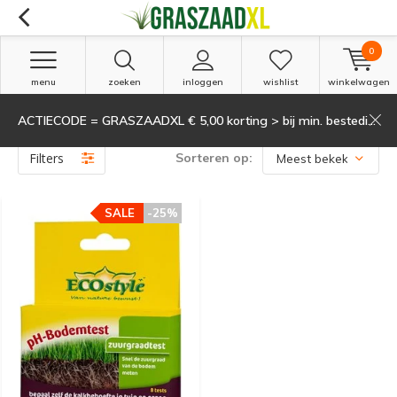
0
menu
zoeken
inloggen
wishlist
winkelwagen
ACTIECODE = GRASZAADXL € 5,00 korting > bij min. besteding van 135,-
Producten getagd met Zuurgraadtest
(1)
Filters
Sorteren op:
SALE
-25%