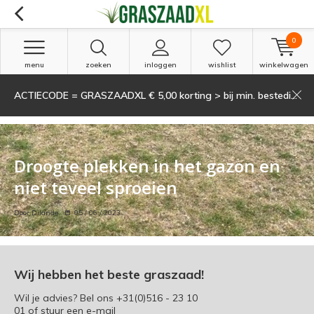
0
menu
zoeken
inloggen
wishlist
winkelwagen
ACTIECODE = GRASZAADXL € 5,00 korting > bij min. besteding van 135,-
Tips voor het gazon
Droogte plekken in het gazon en
niet teveel sproeien
Door Dilande
05 / 06 / 2023
Wij hebben het beste graszaad!
Wil je advies? Bel ons
+31(0)516 - 23 10
01
of stuur een e-mail