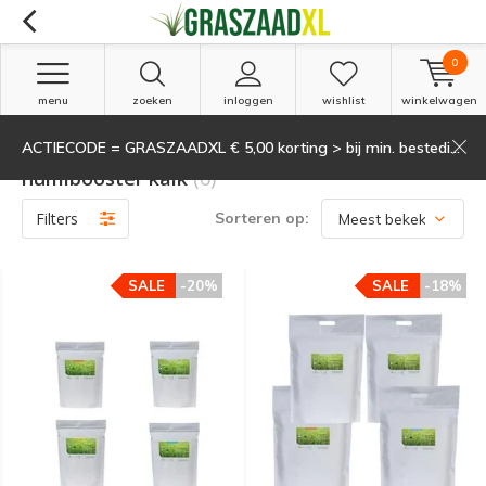
0
menu
zoeken
inloggen
wishlist
winkelwagen
ACTIECODE = GRASZAADXL € 5,00 korting > bij min. besteding van 135,-
Zoekresultaten voor gazonbemesting
humibooster kalk
(6)
Filters
Sorteren op:
SALE
-20%
SALE
-18%