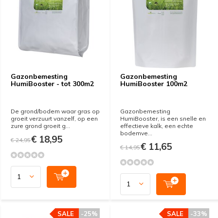
Gazonbemesting
Gazonbemesting
HumiBooster - tot 300m2
HumiBooster 100m2
De grond/bodem waar gras op
Gazonbemesting
groeit verzuurt vanzelf, op een
HumiBooster, is een snelle en
zure grond groeit g...
effectieve kalk, een echte
bodemve...
€ 18,95
€ 24,95
€ 11,65
€ 14,95
SALE
-25%
SALE
-33%