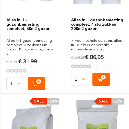
Alles in 1 -
Alles in 1 gazonbemesting
gazonbemesting
compleet, 4 sta zakken
compleet, 50m2 gazon
200m2 gazon
Alles in 1 gazonbemesting
✓ Voor het hele seizoen, alles
compleet, 4 zakken 50m2
in 1x in huis en verpakt in
gazon: Kalk, voorjaar, zomer
mooie stevige sta z...
e...
€ 86,95
€ 106,25
€ 31,99
€ 39,98
SALE
-24%
SALE
-22%